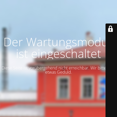
Der Wartungsmodus
ist eingeschaltet
Diese Seite ist vorübergehend nicht erreichbar. Wir bitten um
etwas Geduld.