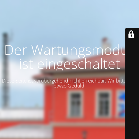
Der Wartungsmodus
ist eingeschaltet
Diese Seite ist vorübergehend nicht erreichbar. Wir bitten um
etwas Geduld.