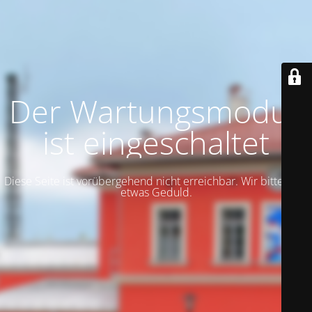
Der Wartungsmodus
ist eingeschaltet
Diese Seite ist vorübergehend nicht erreichbar. Wir bitten um
etwas Geduld.