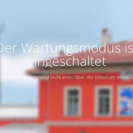
Der Wartungsmodus is
eingeschaltet
Seite ist vorübergehend nicht erreichbar. Wir bitten um etwas 