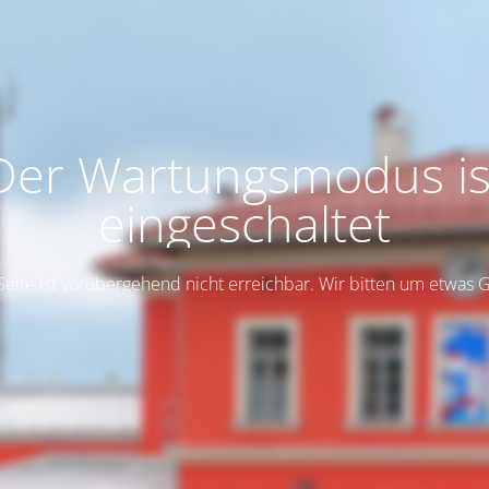
Der Wartungsmodus is
eingeschaltet
Seite ist vorübergehend nicht erreichbar. Wir bitten um etwas 